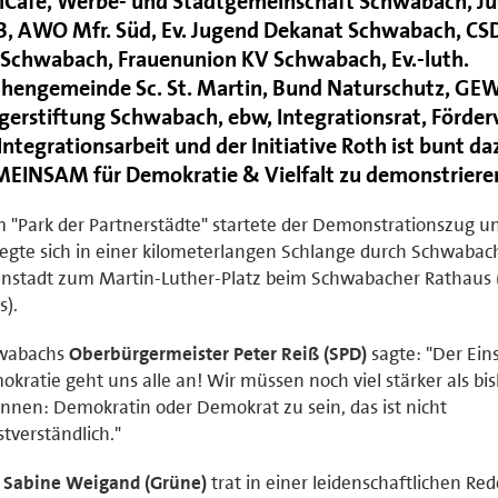
lCafé, Werbe- und Stadtgemeinschaft Schwabach, Ju
, AWO Mfr. Süd, Ev. Jugend Dekanat Schwabach, CSD
 Schwabach, Frauenunion KV Schwabach, Ev.-luth.
chengemeinde Sc. St. Martin, Bund Naturschutz, GEW
gerstiftung Schwabach, ebw, Integrationsrat, Förder
 Integrationsarbeit und der Initiative Roth ist bunt da
EINSAM für Demokratie & Vielfalt zu demonstriere
 "Park der Partnerstädte" startete der Demonstrationszug u
gte sich in einer kilometerlangen Schlange durch Schwabac
nstadt zum Martin-Luther-Platz beim Schwabacher Rathaus 
s).
wabachs
Oberbürgermeister Peter Reiß (SPD)
sagte: "Der Eins
kratie geht uns alle an! Wir müssen noch viel stärker als bi
nnen: Demokratin oder Demokrat zu sein, das ist nicht
stverständlich."
 Sabine Weigand (Grüne)
trat in einer leidenschaftlichen Re