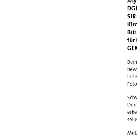
Asy
DGB
SJR
Kir
Bür
für
GEM
Beim
bewe
Inne
Foto
Sch
Demo
erke
selb
MdL