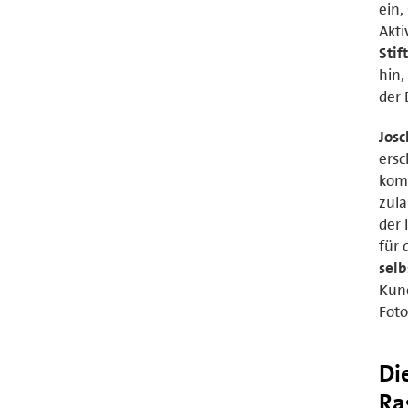
ein,
Akti
Stif
hin,
der 
Josc
ersc
kom
zula
der 
für 
selb
Kund
Foto
Di
Ra