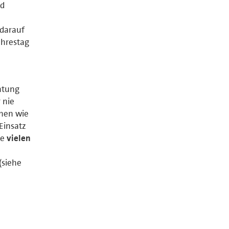
nd
 darauf
ahrestag
chtung
 nie
onen wie
Einsatz
ie
vielen
(siehe