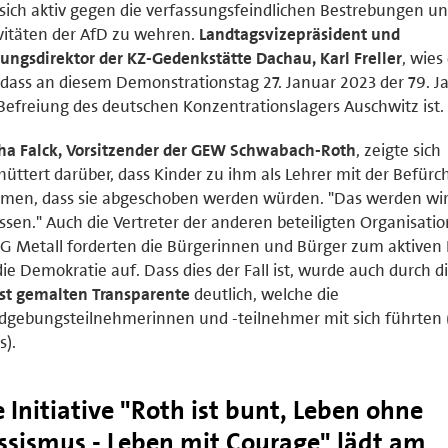
 sich aktiv gegen die verfassungsfeindlichen Bestrebungen u
vitäten der AfD zu wehren.
Landtagsvizepräsident und
tungsdirektor der KZ-Gedenkstätte Dachau, Karl Freller
, wies
 dass an diesem Demonstrationstag 27. Januar 2023 der 79. J
Befreiung des deutschen Konzentrationslagers Auschwitz ist.
ha Falck, Vorsitzender der GEW Schwabach-Roth
, zeigte sich
hüttert darüber, dass Kinder zu ihm als Lehrer mit der Befür
men, dass sie abgeschoben werden würden. "Das werden wir
ssen." Auch die Vertreter der anderen beteiligten Organisati
IG Metall forderten die Bürgerinnen und Bürger zum aktiven 
die Demokratie auf. Dass dies der Fall ist, wurde auch durch d
st gemalten Transparente
deutlich, welche die
gebungsteilnehmerinnen und -teilnehmer mit sich führten 
s).
e Initiative "Roth ist bunt, Leben ohne
ssismus - Leben mit Courage" lädt am