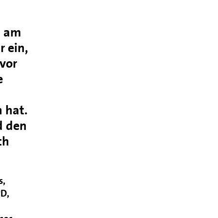
n am
 ein,
vor
e
 hat.
d den
th
s,
PD,