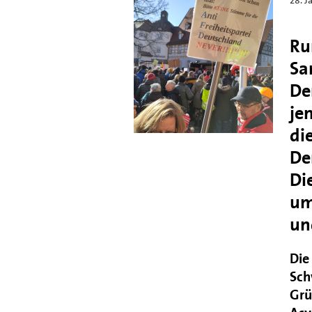
Ru
Sa
De
je
di
De
Di
um
un
Die
Sch
Grü