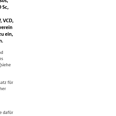
sos,
 Sc,
, VCD,
verein
zu ein,
n.
nd
hs
(siehe
atz für
sher
de dafür